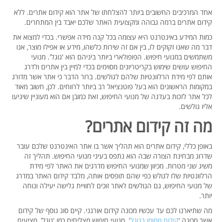
אחד המרכיבים החשובים ביותר להצלחתו של אתר הוא קידום אתרים. ללא
קידום אתרים ברמה גבוהה ומקצועית האתר שלכם יאבד בין המתחרים.
כמות המידע באינטרנט היא עצומה בכל קנה מידה אפשרי. בכדי למצוא את
דבר מה שאנו זקוקים לו, בין אם זה שירות כלשהו, מידע או אפילו מוצר, אנו
משתמשים במנועי חיפוש. הפופולארי ביותר ביניהם הוא 'גוגל'. מנועי
החיפוש עושים שימוש בקריטריונים מסוימים בכדי למיין בין אתרים ולדרג
אותם לפי מידת הרלוונטיות שלהם לגולשים. ברור הדבר כי אתר אשר מדורג
במקומות הראשונים הוא בעל פוטנציאל רב ביותר לרווחים. לכן, חשוב מאוד
לכל אתר לזכות בעדנה של מנועי החיפוש, זאת כמובן אם הוא מעוניין שיגיעו
אליו גולשים.
מה זה קידום אתרים?
באופן כללי, קידום אתרים הוא תהליך אשר בו אתר האינטרנט שלכם עובר
שדרוג מבחינת הצורה שבה הוא נתפס בעיני מנועי החיפוש. תהליך זה
משיג שני מטרות. מכיוון שמנועי החיפוש מדרגים את האתר לפי מידת
הרלוונטיות שלו לגולש כפי שהם תופסים אותה, מלבד קידום האתר במדרג
של מנועי החיפוש, גם הגולשים לאתר זוכים לחוויית גלישה יעילה ונוחה
יותר.
מה שתיארנו לכם עד עכשיו מכונה קידום אורגני. קיים סוג נוסף של קידום
אשר מכונה '
קידום ממומן בגוגל
'. מנועי חיפוש מצליחים כמו 'גוגל', מציעים