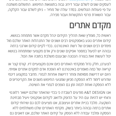
לעסקים שונים לשלם עבור דירוג גבוה בתוצאות החיפוש. התשלום משתנה
על-פי פעולות הגולשים. בסדר עולה של מחיר – ניתן לשלם עבור הקלקה,
עבור השארת פרטי התקשרות ועבור מכירה.
מקדם אתרים
ראשית כל, מומלץ שאת תהליך הקידום ינהל מקדם אשר מתמחה בנושא.
קידום אתרים נוגע באספקטים רבים ושונים של התנהלות האתר שלכם מול
מימדים רבים ושונים של רשת האינטרנט. בכדי לקיים קידום אורגני ברמה
גבוהה יש לפעול במספר אפיקים שונים ורק אדם מקצועי שמתמחה בנושא
יכול לעשות זאת בצורה הנכונה שבעצם משלבת בתוכה את הכול.
לצערנו, חלק גדול ממקדמי האתרים כיום אינם מקצועיים דיו. קורס קצר או
קריאה של כמה מאמרים באינטרנט לא הופכת אדם למקדם אתרים אמיתי.
היום יש דרישות מסוימות ומחר דרישות אחרות לגמרי. מדובר במקצוע דינמי
שדורש לימוד ללא הפסקה מכיוון שמנועי החיפוש משנים את הקריטריונים
ללא הפסקה ואחת לכמה זמן גם הופכים לגמרי את השיטה.
אנו A&T DESIGN מודעים לעובדה כי בכדי שהאתר שלכם יישאר רלוונטי
ורווחי יש להיות עם היד על הדופק ולדאוג לקידום אפקטיבי ויעיל מבחינת
השקעה. מלבד בניית אתרים ועיצובם, אנו מציעים לכם גם שירותי קידום
אתרים ברמה גבוהה ביותר בשוק. מקדמי האתרים שלנו משתלמים ללא
הפסקה ומלבד עבודה ללא הפסק על קידום האתר שלכם, אנו דואגים גם