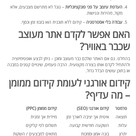
העדפת עיצוב על פני פונקציונליות
– גוגל לא מתרשם מצבעים, אלא
מקוד, מהירות ונגישות.
עבודה בלי אסטרטגיה
– קידום ללא תוכנית הוא בזבוז זמן וכסף.
האם אפשר לקדם אתר מעוצב
שכבר באוויר?
בהחלט. גם אם האתר שלכם כבר מעוצב ומוכן – ניתן לבצע אופטימיזציה
ולהתחיל לקדם אותו בצורה מקצועית. הרבה פעמים, שינויים קטנים במבנה
או בתוכן עושים הבדל גדול.
קידום אורגני לעומת קידום ממומן
– מה עדיף?
פרמטר
קידום אורגני (SEO)
קידום ממומן (PPC)
תוצאה
איטית אך יציבה לאורך זמן
מיידית אך זמנית
עלות
השקעה חודשית קבועה
תשלום לפי קליקים
יתרון
בונה אמון וסמכות
מתאים למבצעים / השקות