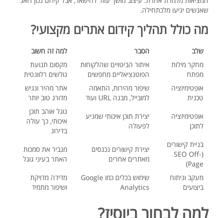
המציאות מלמדת אחרת: עיצוב מושך עוזר להישאר, אבל קידום נכון דואג
שאנשים יגיעו מלכתחילה.
מה כולל תהליך קידום אתרים מקצועי?
שלב
הסבר
למה זה חשוב
מחקר מילות
איתור הביטויים שהלקוחות
מקסום תנועת
מפתח
הפוטנציאליים מחפשים
גולשים רלוונטית
אופטימיזציה
שיפור מהירות, התאמה
אתר מהיר ונגיש
טכנית
למובייל, מבנה URL ועוד
מדורג טוב יותר
גוגל אוהב תוכן
אופטימיזציה
יצירת תוכן איכותי שמניע
איכותי, כך עולה
לתוכן
לפעולה
בדירוג
בניית קישורים
יצירת קישורים נכנסים
מגביר את סמכות
(SEO Off-
מאתרים אחרים
האתר בעיני גוגל
Page)
מעקב וניתוח
שימוש בכלים כמו Google
מדידה מדויקת
ביצועים
Analytics
ושיפור מתמיד
למה לבחור ביוסיז?