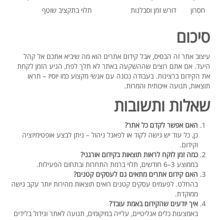
חסרון
דורש זמן וסבלנות
תלוי בתקציב שוטף
סיכום
עיצוב אתר זה הבסיס, אבל קידום אתרים הוא מה שיביא אתכם אל קהל
היעד. אם אתם רוצים שההשקעה באתר לא תלך לפח, הגיע הזמן לקחת
את הקידום ברצינות. בעבודה נכונה עם אנשי מקצוע כמו יוסיז – תראו
תוצאות, תנועה איכותית והמרות.
שאלות ותשובות
האם אפשר לקדם כל אתר?
כן, כל עוד יש גישה לקוד או לפאנל ניהול – ניתן לבצע אופטימיזציה
וקידום.
כמה זמן לוקח לראות תוצאות בקידום אורגני?
בממוצע 3–6 חודשים, תלוי ברמת התחרות ובתחום הפעילות.
האם קידום אתרים מתאים גם לעסקים קטנים?
בהחלט. לפעמים עסקים קטנים רואים תוצאות מהירות יותר עקב נישה
ממוקדת.
איך יודעים שהקידום באמת עובד?
באמצעות כלים אנליטיים, עלייה במיקומים, תנועה לאתר וגידול בלידים