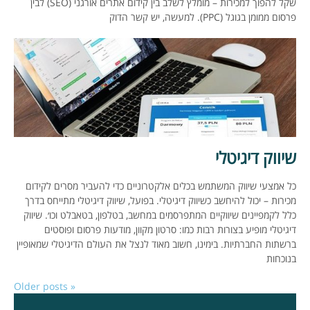
שקל להפוך למכירות – מומלץ לשלב בין קידום אתרים אורגני (SEO) לבין
פרסום ממומן בגוגל (PPC). למעשה, יש קשר הדוק
שיווק דיגיטלי
כל אמצעי שיווק המשתמש בכלים אלקטרוניים כדי להעביר מסרים לקידום
מכירות – יכול להיחשב כשיווק דיגיטלי. בפועל, שיווק דיגיטלי מתייחס בדרך
כלל לקמפיינים שיווקיים המתפרסמים במחשב, בטלפון, בטאבלט וכו׳. שיווק
דיגיטלי מופיע בצורות רבות כמו: סרטון מקוון, מודעות פרסום ופוסטים
ברשתות החברתיות. בימינו, חשוב מאוד לנצל את העולם הדיגיטלי שמאופיין
בנוכחות
Older posts
«