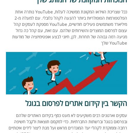
ככל שצריכת הווידאו המקוונת ממשיכה לעלות, YouTube נותרה אחת
הפלטפורמות הפופולריות ביותר להגעה לקהל גלובלי. עם למעלה מ-2
מיליארד משתמשים פעילים חודשיים, YouTube מספקת לעסקים קהל
עצום לפרסום המוצרים והשירותים שלהם. עם זאת, עם קהל כה גדול
מגיעה רמה גבוהה של תחרות. לכן, חיוני לבצע אופטימיזציה של מודעות
YouTube שלך
הקשר בין קידום אתרים לפרסום בגוגל
עסקים וארגונים רבים משקיעים לא מעט כסף בקידום האתרים שלהם
ובפרסום בגוגל וברשתות החברתיות. כדי למקסם תוצאות ולקבל חשיפה
רחבה וממוקדת לקהלי יעד המוגדרים מראש ועל מנת ליצור לידים איכותיים